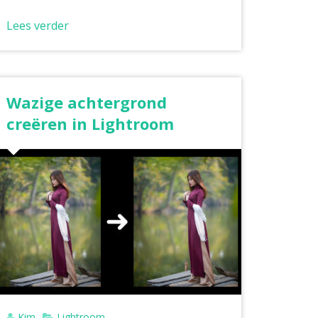
Lees verder
Wazige achtergrond
creëren in Lightroom
Kim
Lightroom