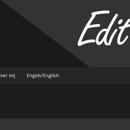
im
ver mij
Engels/English