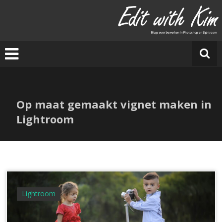
Ga
naar
E
de
di
inhoud
t
w
it
h
Ki
Op maat gemaakt vignet maken in
m
Lightroom
Lightroom