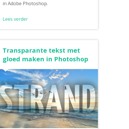
in Adobe Photoshop.
Lees verder
Transparante tekst met
gloed maken in Photoshop