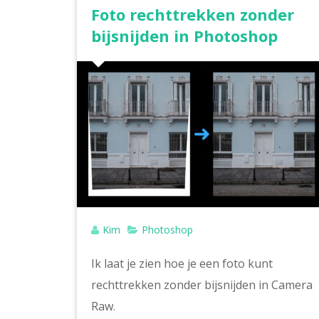
Foto rechttrekken zonder
bijsnijden in Photoshop
Kim
Photoshop
Ik laat je zien hoe je een foto kunt
rechttrekken zonder bijsnijden in Camera
Raw.