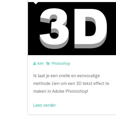
Kim
Photoshop
Ik laat je een snelle en eenvoudige
methode zien om een 3D tekst effect te
maken in Adobe Photoshop!
Lees verder