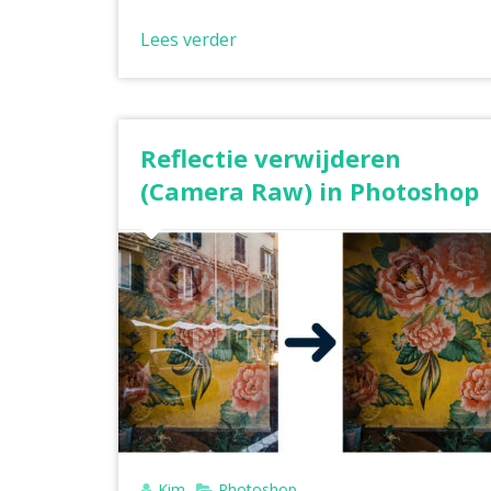
Lees verder
Reflectie verwijderen
(Camera Raw) in Photoshop
Kim
Photoshop