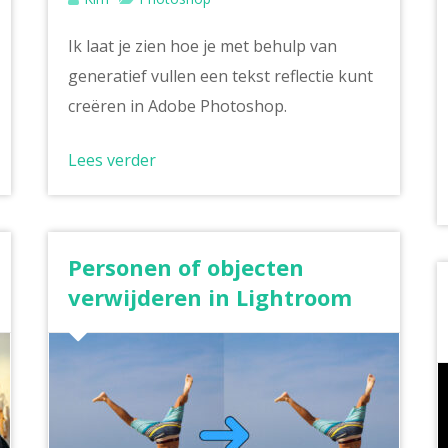
Ik laat je zien hoe je met behulp van
generatief vullen een tekst reflectie kunt
creëren in Adobe Photoshop.
Lees verder
Personen of objecten
verwijderen in Lightroom