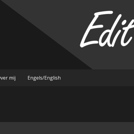
im
ver mij
Engels/English