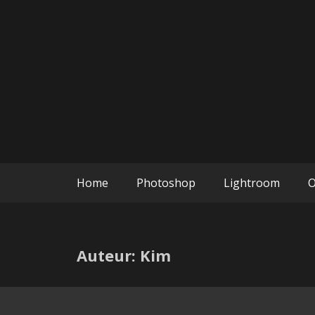
Ga
naar
de
inhoud
Photoshop en Lightroom blogs
Edit with K
Home
Photoshop
Lightroom
O
Auteur:
Kim