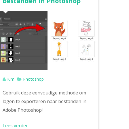
bestanden in Photoshop
Kim
Photoshop
Gebruik deze eenvoudige methode om
lagen te exporteren naar bestanden in
Adobe Photoshop!
Lees verder