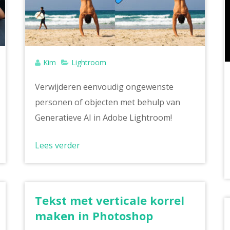
Kim
Lightroom
Verwijderen eenvoudig ongewenste
personen of objecten met behulp van
Generatieve AI in Adobe Lightroom!
Lees verder
Tekst met verticale korrel
maken in Photoshop