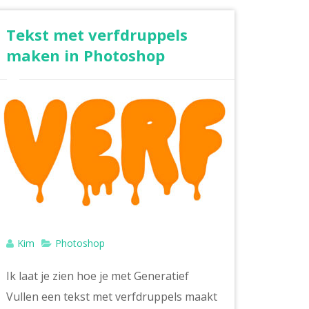
Tekst met verfdruppels
maken in Photoshop
Kim
Photoshop
Ik laat je zien hoe je met Generatief
Vullen een tekst met verfdruppels maakt