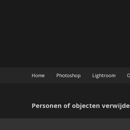
Ga
naar
de
inhoud
Photoshop en Lightroom blogs
Edit with K
Home
Photoshop
Lightroom
O
Personen of objecten verwijde