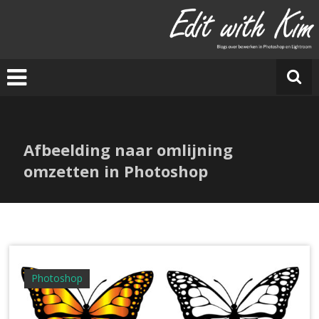
Ga
naar
E
de
di
inhoud
t
w
it
h
Ki
Afbeelding naar omlijning
m
omzetten in Photoshop
Photoshop