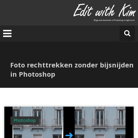
Ga
naar
E
de
di
inhoud
t
w
it
h
Ki
Foto rechttrekken zonder bijsnijden
m
in Photoshop
Photoshop