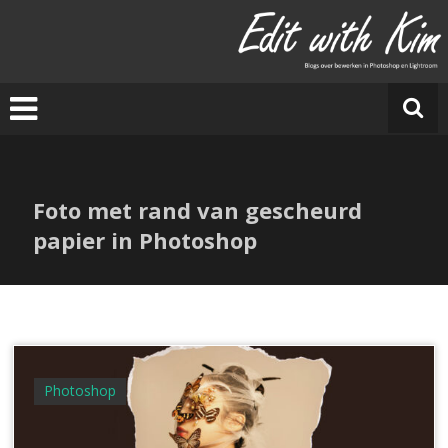
Ga
naar
E
de
di
inhoud
t
w
it
h
Ki
Foto met rand van gescheurd
m
papier in Photoshop
Photoshop