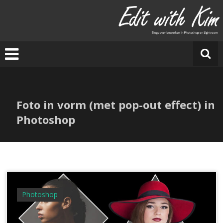
Ga
naar
E
de
di
inhoud
t
w
it
h
Ki
Foto in vorm (met pop-out effect) in
m
Photoshop
Photoshop