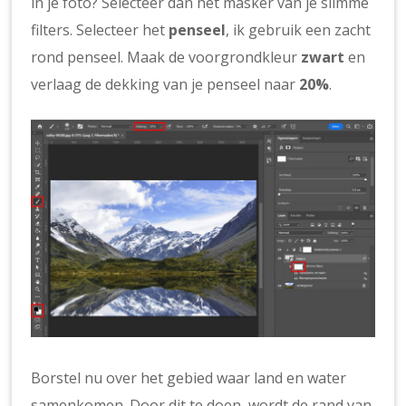
in je foto? Selecteer dan het masker van je slimme
filters. Selecteer het
penseel
, ik gebruik een zacht
rond penseel. Maak de voorgrondkleur
zwart
en
verlaag de dekking van je penseel naar
20%
.
Borstel nu over het gebied waar land en water
samenkomen. Door dit te doen, wordt de rand van