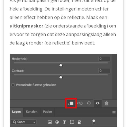
Als je nu aanpassingen doet, heeft dit effect op de
hele afbeelding. De instellingen moeten echter
alleen effect hebben op de reflectie. Maak een
uitknipmasker
(zie onderstaande afbeelding) om
ervoor te zorgen dat deze aanpassingslaag alleen
de laag eronder (de reflectie) beïnvloedt.