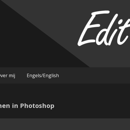
im
ver mij
Engels/English
nen in Photoshop