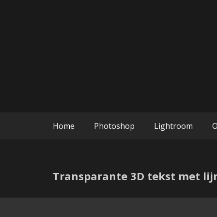
Ga
naar
de
inhoud
Photoshop en Lightroom blogs
Edit with K
Home
Photoshop
Lightroom
O
Transparante 3D tekst met lij