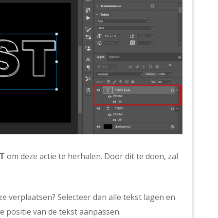
+T
om deze actie te herhalen. Door dit te doen, zal
ze verplaatsen? Selecteer dan alle tekst lagen en
de positie van de tekst aanpassen.