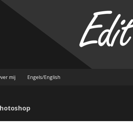
im
ver mij
Engels/English
 Photoshop