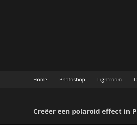
Ga
naar
de
inhoud
Photoshop en Lightroom blogs
Edit with K
Home
Photoshop
Lightroom
O
Creëer een polaroid effect in