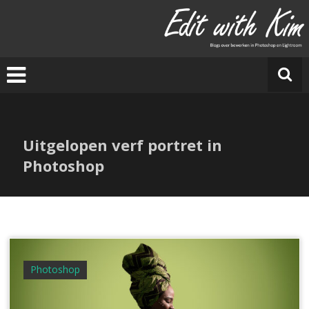
Ga
naar
E
de
di
inhoud
t
w
it
h
Ki
Uitgelopen verf portret in
m
Photoshop
Photoshop