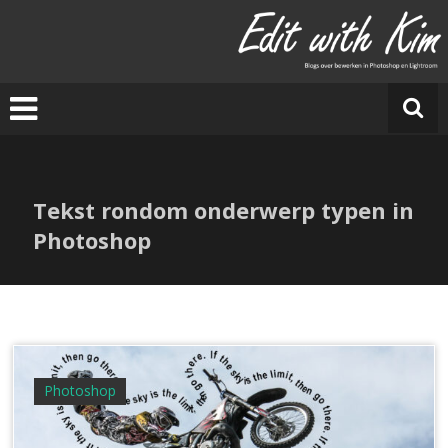
Ga
naar
E
de
di
inhoud
t
w
it
h
Ki
Tekst rondom onderwerp typen in
m
Photoshop
Photoshop