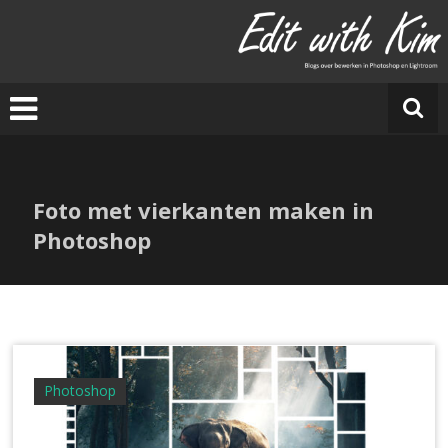
Ga
naar
E
de
di
inhoud
t
w
it
h
Ki
Foto met vierkanten maken in
m
Photoshop
Photoshop