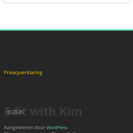
Privacyverklaring
Edit with Kim
© 2026
Aangedreven door
WordPress